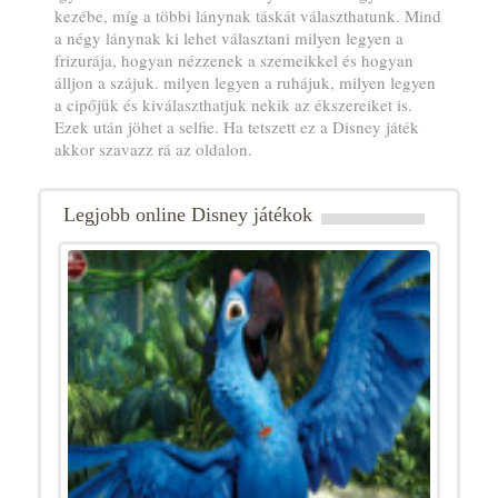
kezébe, míg a többi lánynak táskát választhatunk. Mind
a négy lánynak ki lehet választani milyen legyen a
frizurája, hogyan nézzenek a szemeikkel és hogyan
álljon a szájuk. milyen legyen a ruhájuk, milyen legyen
a cipőjük és kiválaszthatjuk nekik az ékszereiket is.
Ezek után jöhet a selfie. Ha tetszett ez a Disney játék
akkor szavazz rá az oldalon.
Legjobb online Disney játékok