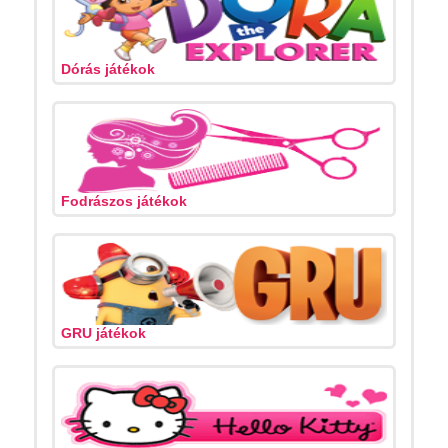
Dórás játékok
Fodrászos játékok
GRU játékok