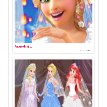
Aranyhaj ..
411 játék