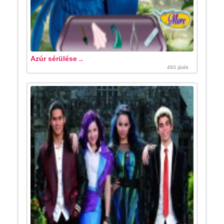
Azúr sérülése ..
493 játék