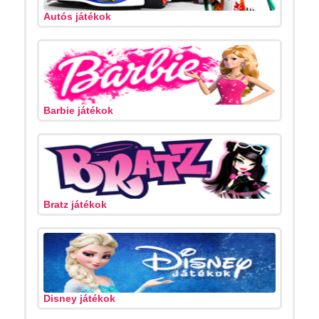
Autós játékok
Barbie játékok
Bratz játékok
Disney játékok