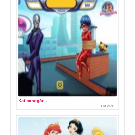
Katicabogár ..
418 játék