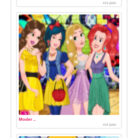
419 játék
Moder ..
418 játék