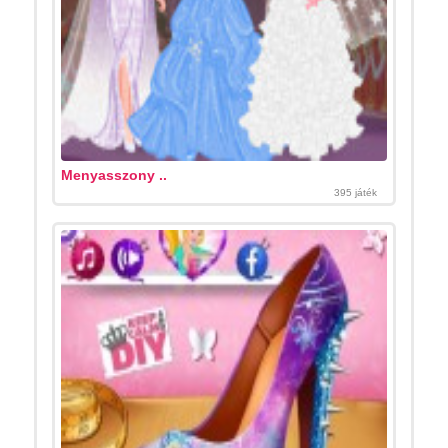
Menyasszony ..
395 játék