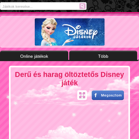
Online játékok
Több
Derű és harag öltöztetős Disney
játék