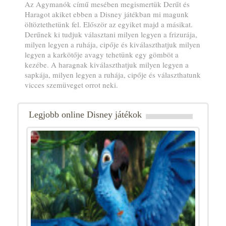
Az Agymanók című mesében megismertük Derűt és
Haragot akiket ebben a Disney játékban mi magunk
öltöztethetünk fel. Először az egyiket majd a másikat.
Derűnek ki tudjuk választani milyen legyen a frizurája,
milyen legyen a ruhája, cipője és kiválaszthatjuk milyen
legyen a karkötője avagy tehetünk egy gömböt a
kezébe. A haragnak kiválaszthatjuk milyen legyen a
sapkája, milyen legyen a ruhája, cipője és választhatunk
vicces szemüveget orrot neki.
Legjobb online Disney játékok