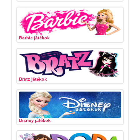
Barbie játékok
Bratz játékok
Disney játékok