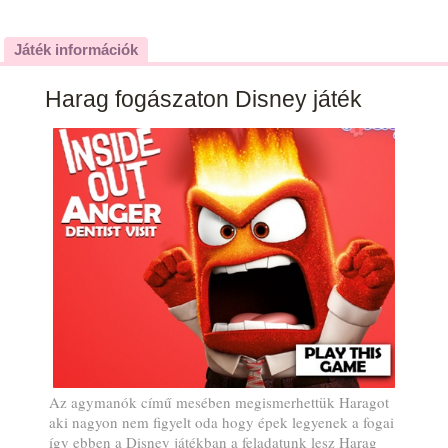
Játék információk
Harag fogászaton Disney játék
Az agymanók című mesében megismerhettük Haragot
aki nagyon nem figyelt oda hogy épek legyenek a fogai
így ebben a Disney játékban a feladatunk lesz Harag