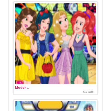
Moder ..
418 játék