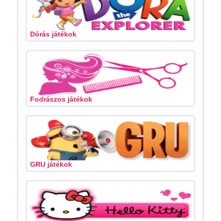
Dórás játékok
Fodrászos játékok
GRU játékok