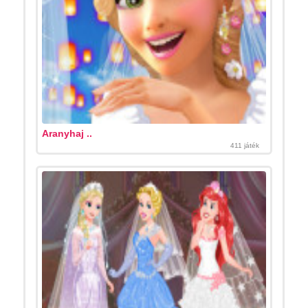
Aranyhaj ..
411 játék