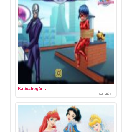
Katicabogár ..
418 játék