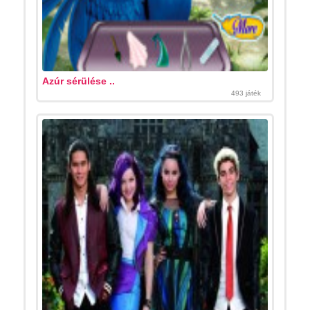
Azúr sérülése ..
493 játék