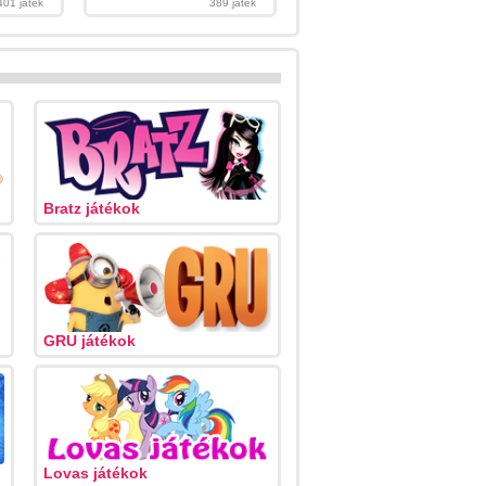
401 játék
389 játék
Bratz játékok
GRU játékok
Lovas játékok