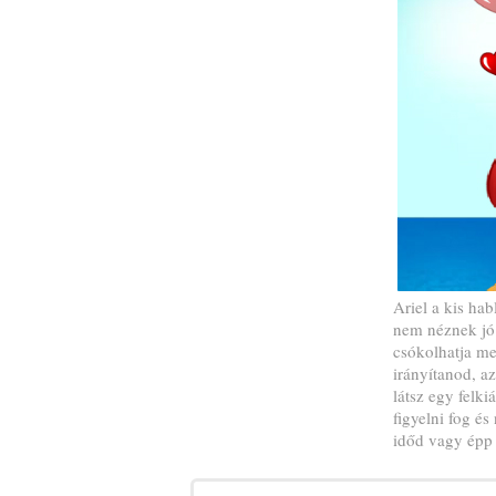
Ariel a kis ha
nem néznek jó 
csókolhatja me
irányítanod, a
látsz egy felki
figyelni fog és
időd vagy épp 