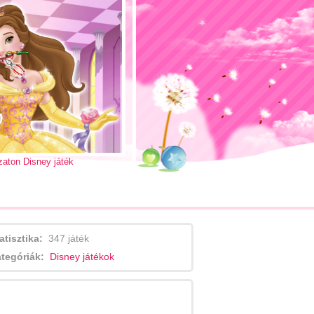
zaton Disney játék
tatisztika:
347 játék
ategóriák:
Disney játékok