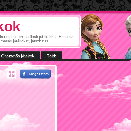
kok
hercegnős online flash játékokkal. Ezen az
mesés játékokat, játszhatsz...
Öltöztetős játékok
Több