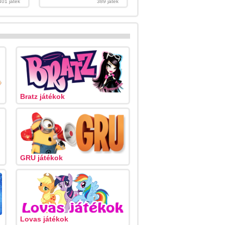
401 játék
389 játék
Bratz játékok
GRU játékok
Lovas játékok