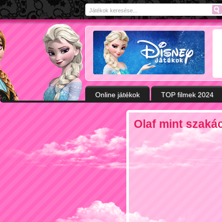
Online játékok
TOP filmek 2024
Olaf mint szaká