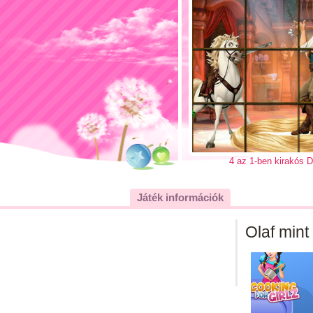
4 az 1-ben kirakós D
Játék információk
Olaf mint